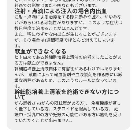
経過での影響はまだ不明な点もございます。
注射・点滴による注入の場合内出血
注射・点滴による治療をする際に赤みや腫れ、かゆみな
どがあらわれる可能性がありますが、 このような症状は
数日程度で治まることがほとんどです。
また、稀にわずかな内出血が生じることがございます
が、その場合は1週間程度でほとんど消えてしまいま
す。
献血ができなくなる
ヒト由来である幹細胞培養上清液の施術をしたことがあ
る方は献血ができません。
幹細胞培養上清液自体に有害性があるわけではありませ
んが、 献血によって輸血製剤や血液製剤を作る際には厳
重な過程があるため、このようなルールになっていま
す。
幹細胞培養上清液を施術できない方につ
いて
がん患者さま(がんの既往歴がある方)、 免疫機能が著し
く低下している方、ステロイドを服薬している方、 妊
娠中・授乳中の方や妊娠の可能性がある方は施術を受け
ていただくことが出来ません。