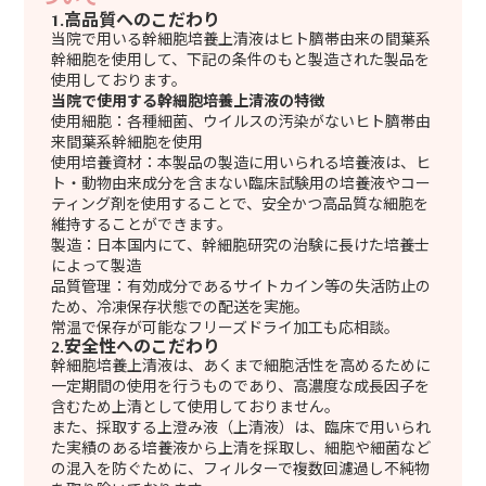
1.高品質へのこだわり
当院で用いる幹細胞培養上清液はヒト臍帯由来の間葉系
幹細胞を使用して、下記の条件のもと製造された製品を
使用しております。
当院で使用する幹細胞培養上清液の特徴
使用細胞：各種細菌、ウイルスの汚染がないヒト臍帯由
来間葉系幹細胞を使用
使用培養資材：本製品の製造に用いられる培養液は、ヒ
ト・動物由来成分を含まない臨床試験用の培養液やコー
ティング剤を使用することで、安全かつ高品質な細胞を
維持することができます。
製造：日本国内にて、幹細胞研究の治験に長けた培養士
によって製造
品質管理：有効成分であるサイトカイン等の失活防止の
ため、冷凍保存状態での配送を実施。
常温で保存が可能なフリーズドライ加工も応相談。
2.安全性へのこだわり
幹細胞培養上清液は、あくまで細胞活性を高めるために
一定期間の使用を行うものであり、高濃度な成長因子を
含むため上清として使用しておりません。
また、採取する上澄み液（上清液）は、臨床で用いられ
た実績のある培養液から上清を採取し、細胞や細菌など
の混入を防ぐために、フィルターで複数回濾過し不純物