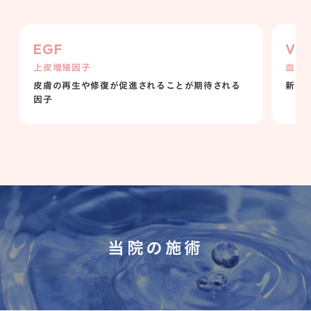
EGF
VE
上皮増殖因子
血管
皮膚の再生や修復が促進されることが期待される
新し
因子
当院の施術