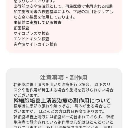
を取り除いております。
出荷前の安全性確認として、再生医療で使用される細胞
加工施設同等の検査基準により、下記の項目をクリアし
た安全な製品を使用しております。
出荷前に実施している検査
細菌検査
マイコプラズマ検査
エンドトキシン検査
炎症性サイトカイン検査
注意事項・副作用
幹細胞培養上清液を用いた治療を行う場合、 以下のリ
スクや副作用が発生する場合や施術を受けられない場合
がございます。
幹細胞培養上清液治療の副作用について
投与後に患部の脹れや熱っぽさ、 痛みが出る場合もご
ざいますが、 ほとんどの方は数日程度で治ります。
幹細胞培養上清液には細胞が一切含まれておらず、 幹細
胞治療で懸念されている副作用の心配はほとんどないと
されていますが、 新しい治療法であることから、 長期