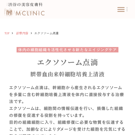
渋谷の美容皮膚科
渋谷の美容皮膚科
menu
more_vert
keyboard_arrow_right
keyboard_arrow_right
TOP
診察内容
エクソソーム点滴
体内の細胞組織を活性化させる新たなエイジングケア
エクソソーム点滴
臍帯血由来幹細胞培養上清液
エクソソーム点滴は、幹細胞から産生されるエクソソーム
を多量に含む幹細胞培養上清液を体内に直接投与する治療
法です。
エクソソームは、細胞間の情報伝達を行い、損傷した組織
の修復を促進する役割を持っています。
目的の組織細胞に入り、組織修復に必要な物質を伝達する
ことで、加齢などによりダメージを受けた細胞を元気にする