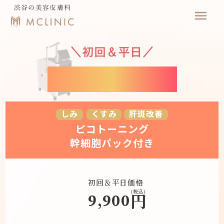
渋谷の美容皮膚科
menu
＼
初回＆平日
／
ピコトーニング
しみ
くすみ
肝斑改善
ピコトーニング
幹細胞パック付き
初回＆平日価格
(税込)
9,900
円