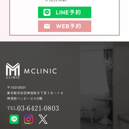
LINE予約
WEB予約
mail
〒150-0001
東京都渋谷区神宮前６丁目１９−１４
神宮前ハッピービル5階
03-6421-0803
TEL.
Reserve