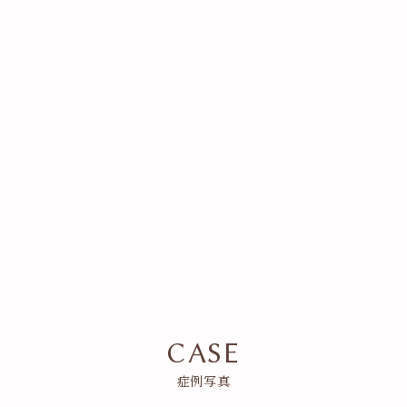
オーダーメイド肌育注射
詳細はこちら
たるみ治療
詳細はこちら
CASE
Reserve
email
症例写真
TEL
WEB
LINE