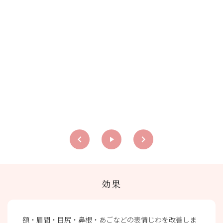
keyboard_arrow_left
keyboard_arrow_right
play_arrow
効果
額・眉間・目尻・鼻根・あごなどの表情じわを改善しま