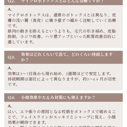
Q2.
マイクロボトックスとはどんな治療ですか？
A.
マイクロボトックスは、通常のボトックスとは異なり、皮
膚の浅い層（真皮）に極少量ずつ細かく注射していく治療
です。
筋肉の動きを抑えるというよりも、毛穴の引き締め、皮脂
抑制、小ジワ改善、ハリ感アップといった肌質改善目的に
適しています。
効果はどれくらいで出て、どのくらい持続します
Q3.
か？
A.
効果は3〜7日後から現れ始め、2週間ほどで安定します。
持続期間は部位によって異なりますが、約3〜6ヶ月が目安
です。
Q4.
小顔効果やたるみ対策にも使えますか？
A.
はい、エラ張りの原因となる咬筋をボトックスで緩めるこ
とで、フェイスラインがスッキリとシャープに見え、小顔
効果が期待できます。