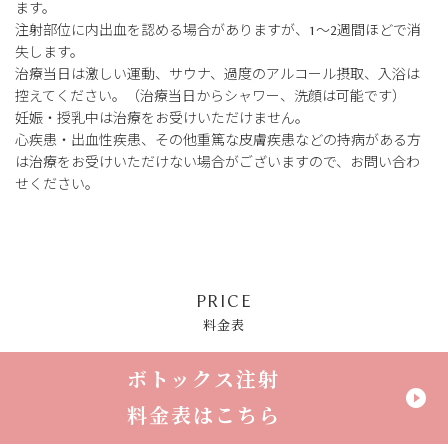
ます。
注射部位に内出血を認める場合がありますが、1～2週間ほどで消
失します。
治療当日は激しい運動、サウナ、過度のアルコール摂取、入浴は
控えてください。（治療当日からシャワー、洗顔は可能です）
妊娠・授乳中は治療をお受けいただけません。
心疾患・出血性疾患、その他重篤な皮膚疾患などの持病がある方
は治療をお受けいただけない場合がございますので、お問い合わ
せください。
PRICE
料金表
ボトックス注射
play_circle_filled
料金表はこちら