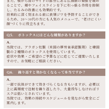
また、顎から首のサイドの部分にある広頸筋の緊張を緩め
ることで、頬やフェイスラインを下に引っ張る作用を抑制
し、たるみの改善にも効果的です。
将来的に深く刻まれる前に表情ジワを予防することができ
るため、20〜30代の方にも人気のメニューで、“老けにくい
顔”づくりに役立ちます。
Q5.
ボトックスにはどんな種類がありますか？
A.
当院では、アラガン社製（米国の厚労省承認製剤）と韓国
製の２種類のボトックスを使用しています。
症状や効果・ご希望のご予算などに応じてご提案いたしま
すので、お気軽にご相談ください。
Q6.
繰り返すと効かなくなるって本当ですか？
A.
一部で抗体ができて効きづらくなる方もいますが、必要以
上に高頻度で注射を繰り返したり、大量投与しなければリ
スクは低いとされています。
当院では、効果の持続やスケジュールを見ながら安全にご
案内します。