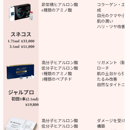
非架橋ヒアルロン酸
コラーゲン・エラ
6種類のアミノ酸
成
目元のクマや小じ
肌の潤い
ハリ・ツヤ改善
スネコス
1.75ml ¥33,000
3.5ml ¥55,000
高分子ヒアルロン酸
リガメント（靱帯
低分子ヒアルロン酸
ローチ
7種類のアミノ酸
肌の土台から引き
3種類のペプチド
たるみ改善
自然なタイトニン
ジャルプロ
初回1本(2.5ml)
¥59,800
高分子ヒアルロン酸
ダメージを受けた
低分子ヒアルロン酸
構築