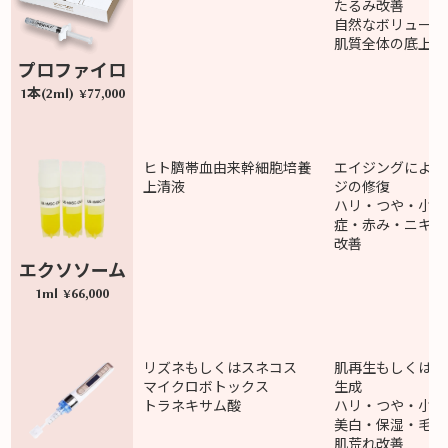
たるみ改善
自然なボリューム
肌質全体の底上げ
プロファイロ
1本(2ml) ¥77,000
ヒト臍帯血由来幹細胞培養
エイジングによる
上清液
ジの修復
ハリ・つや・小ジ
症・赤み・ニキビ
改善
エクソソーム
1ml ¥66,000
リズネもしくはスネコス
肌再生もしくはコ
マイクロボトックス
生成
トラネキサム酸
ハリ・つや・小ジ
美白・保湿・毛穴
肌荒れ改善