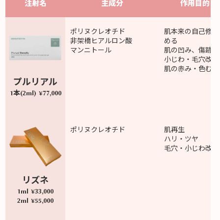
注射名
主成分
作用目的・
ポリヌクレオチド
肌本来の自己修復
非架橋ヒアルロン酸
める
マンニトール
肌の凹み、傷跡
小じわ・毛穴改善
肌の赤み・色むら
プルリアル
1本(2ml) ¥77,000
ポリヌクレオチド
肌再生
ハリ・ツヤ
毛穴・小じわ改善
リズネ
1ml ¥33,000
2ml ¥55,000