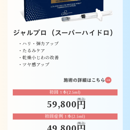
ジャルプロ（スーパーハイドロ）
・ハリ・弾力アップ
・たるみケア
・乾燥小じわの改善
・ツヤ感アップ
施術の詳細はこちら
trending_flat
初回 1本(2.5ml)
(税込)
59,800
円
初回症例 1本(2.5ml)
(税込)
49,800
円