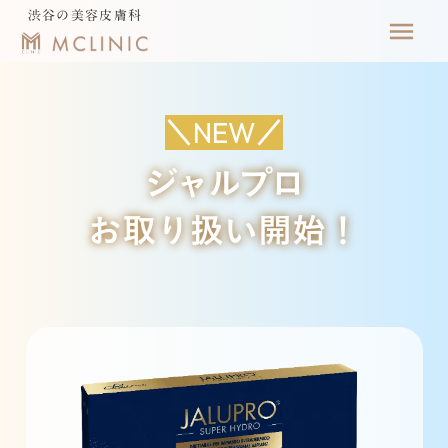
渋谷の美容皮膚科
menu
＼NEW／
ジャルプロ
お取り扱い開始！