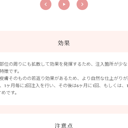
keyboard_arrow_left
keyboard_arrow_right
play_arrow
効果
部位の周りにも拡散して効果を発揮するため、注入箇所が少な
特徴です。
皮膚そのものの若返り効果があるため、より自然な仕上がりが
、1ヶ月毎に2回注入を行い、その後は6ヶ月に1回、もしくは、
すめです。
注意点