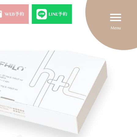
il
menu
WEB予約
LINE予約
Menu