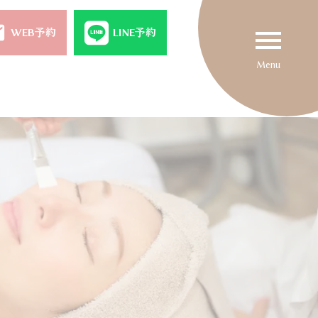
il
menu
WEB予約
LINE予約
Menu