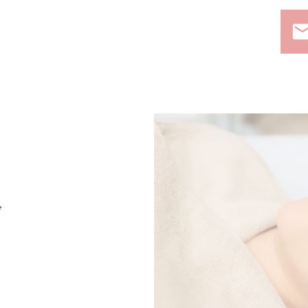
ema
グ