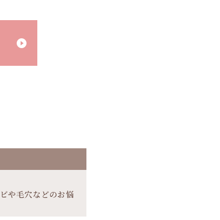
play_circle_filled
キビや毛穴などのお悩