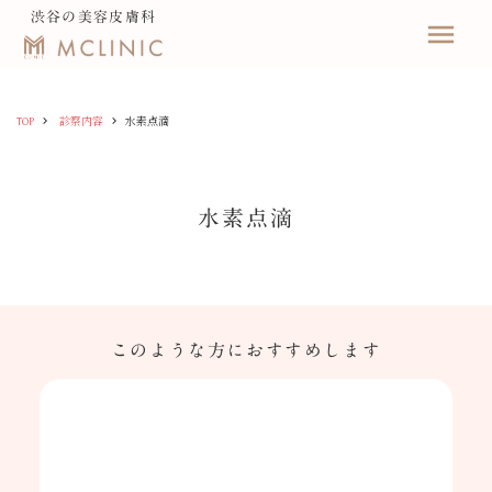
渋谷の美容皮膚科
menu
keyboard_arrow_right
keyboard_arrow_right
TOP
診察内容
水素点滴
水素点滴
このような方におすすめします