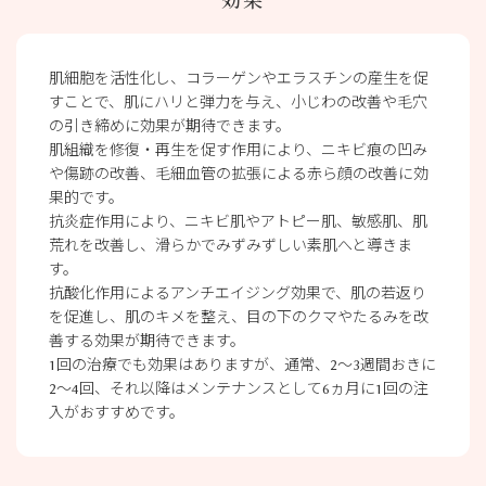
効果
肌細胞を活性化し、コラーゲンやエラスチンの産生を促
すことで、肌にハリと弾力を与え、小じわの改善や毛穴
の引き締めに効果が期待できます。
肌組織を修復・再生を促す作用により、ニキビ痕の凹み
や傷跡の改善、毛細血管の拡張による赤ら顔の改善に効
果的です。
抗炎症作用により、ニキビ肌やアトピー肌、敏感肌、肌
荒れを改善し、滑らかでみずみずしい素肌へと導きま
す。
抗酸化作用によるアンチエイジング効果で、肌の若返り
を促進し、肌のキメを整え、目の下のクマやたるみを改
善する効果が期待できます。
1回の治療でも効果はありますが、通常、2〜3週間おきに
2～4回、それ以降はメンテナンスとして6ヵ月に1回の注
入がおすすめです。