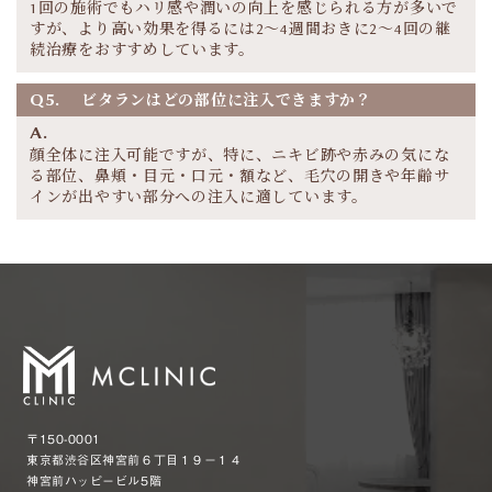
1回の施術でもハリ感や潤いの向上を感じられる方が多いで
すが、より高い効果を得るには2〜4週間おきに2〜4回の継
続治療をおすすめしています。
Q5.
ビタランはどの部位に注入できますか？
A.
顔全体に注入可能ですが、特に、ニキビ跡や赤みの気にな
る部位、鼻頬・目元・口元・額など、毛穴の開きや年齢サ
インが出やすい部分への注入に適しています。
〒150-0001
東京都渋谷区神宮前６丁目１９−１４
神宮前ハッピービル5階