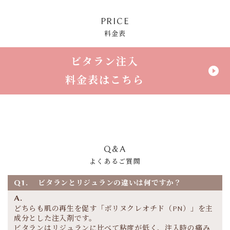
PRICE
料金表
ビタラン注入
play_circle_filled
料金表はこちら
Q&A
よくあるご質問
Q1.
ビタランとリジュランの違いは何ですか？
A.
どちらも肌の再生を促す「ポリヌクレオチド（PN）」を主
成分とした注入剤です。
ビタランはリジュランに比べて粘度が低く、注入時の痛み