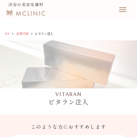
渋谷の美容皮膚科
menu
keyboard_arrow_right
keyboard_arrow_right
TOP
診察内容
ビタラン注入
VITARAN
ビタラン注入
このような方におすすめします