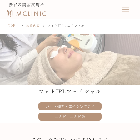
渋谷の美容皮膚科
menu
診察内容
フォトIPLフェイシャル
TOP
keyboard_arrow_right
keyboard_arrow_right
フォトIPLフェイシャル
ハリ・弾力・エイジングケア
ニキビ・ニキビ跡
このような方へおすすめします