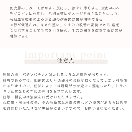
表皮層のしみ・そばかすに反応し、徐々に薄くする 血液中のヘ
モグロビンに作用し、毛細血管にダメージを与えることにより、
毛細血管拡張による赤ら顔の改善に効果が期待できる
血行が促進され、キメが整い、くすみの改善が期待できる 産毛
に反応することで毛穴を引き締め、毛穴の開きを改善する効果が
期待できる
important point
注意点
照射の際、パチンパチンと弾かれるようなお痛みがあります。
肝斑のある方は、照射により肝斑部分の炎症が強くなってしまう可能性
がありますので、症状によっては肝斑部分を避けて照射したり、トラネ
キサム酸などの内服の併用をおすすめします。
妊娠・授乳中は治療をお受けいただけません。
心疾患・出血性疾患、その他重篤な皮膚疾患などの持病がある方は治療
をお受けいただけない場合がございますので、お問い合わせください。