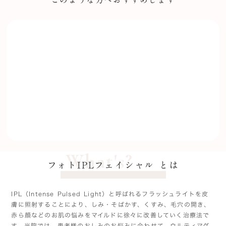
皮膚表面にある細かいしみ・そばかすを改善したい
マイルドに徐々にしみを改善したい
お顔全体的に美肌治療がしたい
テープ保護が苦手
What's?
フォトIPLフェイシャル とは
IPL（Intense Pulsed Light）と呼ばれるフラッシュライトを皮
膚に照射することにより、しみ・そばかす、くすみ、毛穴の開き、
赤ら顔などのお肌の悩みをマイルドに徐々に改善していく治療法で
す。当院では、患者様のおしみのお悩みに合わせて、ウルティマグ