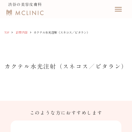
渋谷の美容皮膚科
menu
keyboard_arrow_right
keyboard_arrow_right
TOP
診察内容
カクテル水光注射（スネコス／ビタラン）
カクテル水光注射（スネコス／ビタラン）
このような方におすすめします