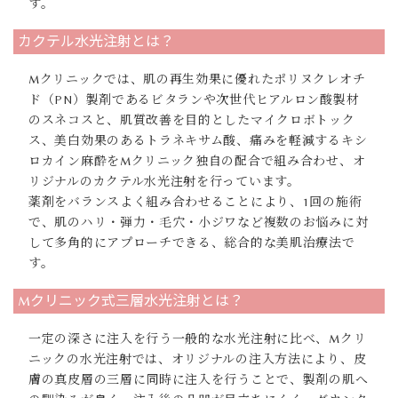
す。
カクテル水光注射とは？
Mクリニックでは、肌の再生効果に優れたポリヌクレオチ
ド（PN）製剤であるビタランや次世代ヒアルロン酸製材
のスネコスと、肌質改善を目的としたマイクロボトック
ス、美白効果のあるトラネキサム酸、痛みを軽減するキシ
ロカイン麻酔をMクリニック独自の配合で組み合わせ、オ
リジナルのカクテル水光注射を行っています。
薬剤をバランスよく組み合わせることにより、1回の施術
で、肌のハリ・弾力・毛穴・小ジワなど複数のお悩みに対
して多角的にアプローチできる、総合的な美肌治療法で
す。
Mクリニック式三層水光注射とは？
一定の深さに注入を行う一般的な水光注射に比べ、Mクリ
ニックの水光注射では、オリジナルの注入方法により、皮
膚の真皮層の三層に同時に注入を行うことで、製剤の肌へ