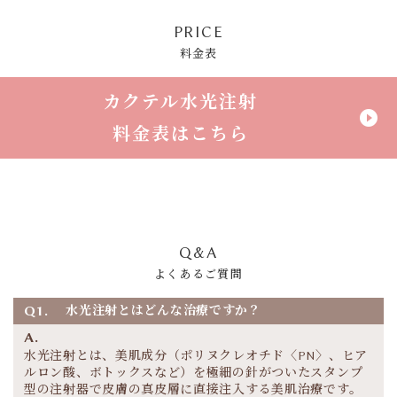
PRICE
料金表
カクテル水光注射
play_circle_filled
料金表はこちら
Q&A
よくあるご質問
Q1.
水光注射とはどんな治療ですか？
A.
水光注射とは、美肌成分（ポリヌクレオチド〈PN〉、ヒア
ルロン酸、ボトックスなど）を極細の針がついたスタンプ
型の注射器で皮膚の真皮層に直接注入する美肌治療です。