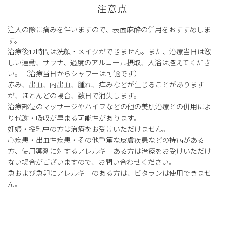
注意点
注入の際に痛みを伴いますので、表面麻酔の併用をおすすめしま
す。
治療後12時間は洗顔・メイクができません。また、治療当日は激
しい運動、サウナ、過度のアルコール摂取、入浴は控えてくださ
い。（治療当日からシャワーは可能です）
赤み、出血、内出血、腫れ、痒みなどが生じることがあります
が、ほとんどの場合、数日で消失します。
治療部位のマッサージやハイフなどの他の美肌治療との併用によ
り代謝・吸収が早まる可能性があります。
妊娠・授乳中の方は治療をお受けいただけません。
心疾患・出血性疾患・その他重篤な皮膚疾患などの持病がある
方、使用薬剤に対するアレルギーある方は治療をお受けいただけ
ない場合がございますので、お問い合わせください。
魚および魚卵にアレルギーのある方は、ビタランは使用できませ
ん。