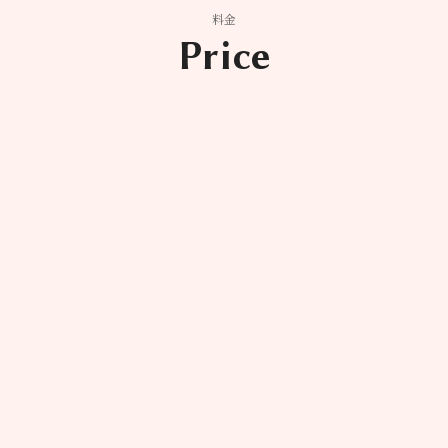
料金
Price
初回
平日
12,000
¥
※初診料込み
斑改善・美白・ハリツヤUP
てるマッサージピールに、くすみ・色ムラにアプローチするピコトーニング
く整える幹細胞パック付きの特別セット✨