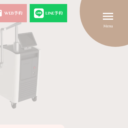
il
menu
WEB予約
LINE予約
Menu