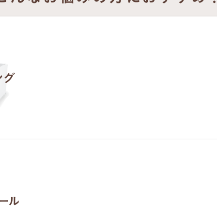
ング
ール