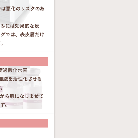
では悪化のリスクのあ
しみには効果的な反
ングでは、表皮層だけ
す。
濃度過酸化水素
細胞を活性化させる
す。
ながら肌になじませて
す。