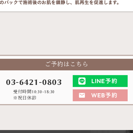
のパックで施術後のお肌を鎮静し、肌再生を促進します。
ご予約はこちら
03-6421-0803
LINE予約
受付時間10:30~18:30
WEB予約
mail
※祝日休診