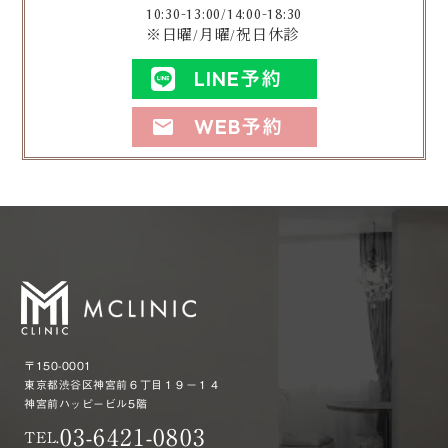
10:30-13:00/14:00-18:30
※日曜/月曜/祝日休診
LINE予約
WEB予約
mail
〒150-0001
東京都渋谷区神宮前６丁目１９−１４
神宮前ハッピービル5階
03-6421-0803
TEL.