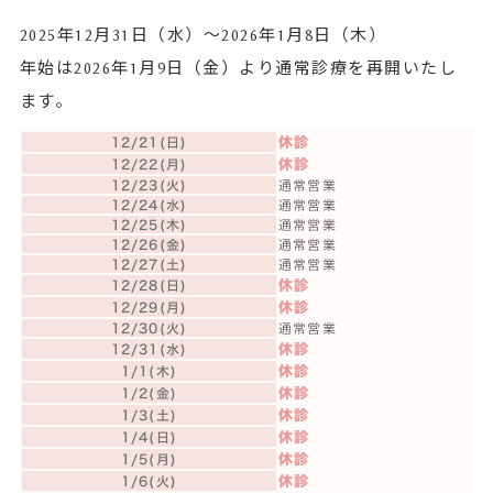
2025年12月31日（水）～2026年1月8日（木）
年始は2026年1月9日（金）より通常診療を再開いたし
ます。
休診
12/21(日)
休診
12/22(月)
12/23(火)
通常営業
12/24(水)
通常営業
12/25(木)
通常営業
12/26(金)
通常営業
12/27(土)
通常営業
休診
12/28(日)
休診
12/29(月)
12/30(火)
通常営業
休診
12/31(水)
休診
1/1(木)
休診
1/2(金)
休診
1/3(土)
休診
1/4(日)
休診
1/5(月)
休診
1/6(火)