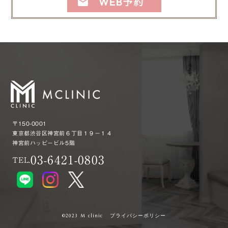
WEB予約
mail
〒150-0001
東京都渋谷区神宮前６丁目１９−１４
神宮前ハッピービル5階
03-6421-0803
TEL.
Reserve
email
プライバシーポリシー
©︎2023 M clinic
TEL
WEB
LINE