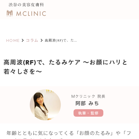
渋谷の美容皮膚科
keyboard_arrow_right
keyboard_arrow_right
HOME
コラム
高周波(RF)で、た...
高周波(RF)で、たるみケア ～お顔にハリと
若々しさを～
Mクリニック 院長
阿部 みち
執筆・監修
年齢とともに気になってくる「お顔のたるみ」や「フ