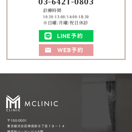
03-6421-0803
診療時間
10:30-13:00/14:00-18:30
※日曜/月曜/祝日休診
LINE予約
WEB予約
mail
〒150-0001
東京都渋谷区神宮前６丁目１９−１４
神宮前ハッピービル5階