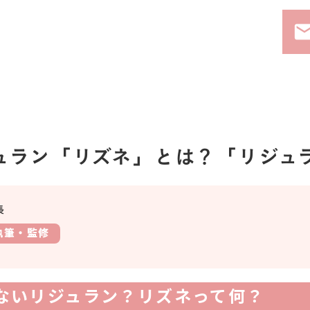
ema
ュラン「リズネ」とは？「リジュ
長
執筆・監修
ないリジュラン？リズネって何？