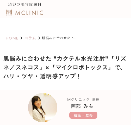
渋谷の美容皮膚科
keyboard_arrow_right
keyboard_arrow_right
HOME
コラム
肌悩みに合わせた "...
肌悩みに合わせた "カクテル水光注射"「リズ
ネ／スネコス」×「マイクロボトックス」で、
ハリ・ツヤ・透明感アップ！
Mクリニック 院長
阿部 みち
執筆・監修