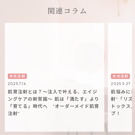
関連コラム
水光注射
水光注射
2025.7.14
2025.5.27
肌育注射とは？〜注入で叶える、エイジ
肌悩みに合
ングケアの新常識〜 肌は「満たす」より
射"「リズ
「育てる」時代へ "オーダーメイド肌育
トックス
注射"
プ！