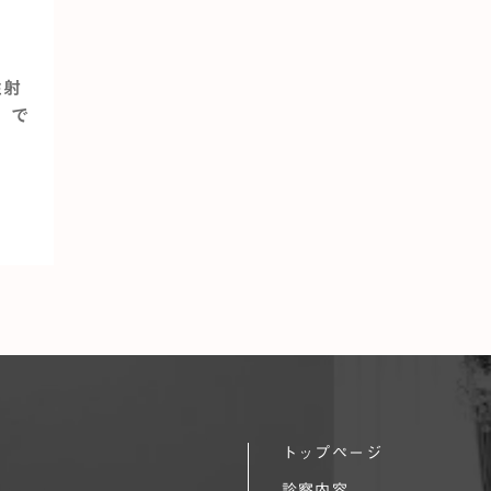
注射
」で
トップページ
診察内容