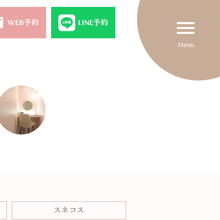
il
menu
WEB予約
LINE予約
Menu
スネコス