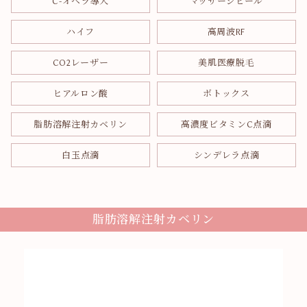
C-オペラ導入
マッサージピール
ハイフ
高周波RF
CO2レーザー
美肌医療脱毛
ヒアルロン酸
ボトックス
脂肪溶解注射カベリン
高濃度ビタミンC点滴
白玉点滴
シンデレラ点滴
脂肪溶解注射カベリン