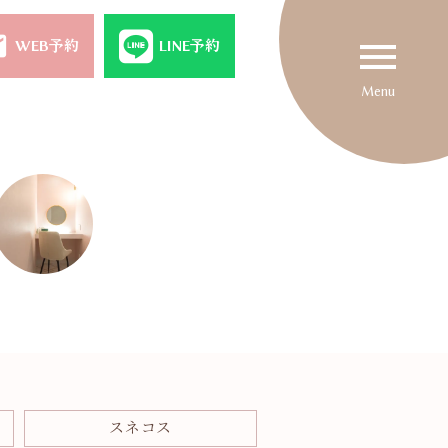
il
menu
WEB予約
LINE予約
Menu
スネコス