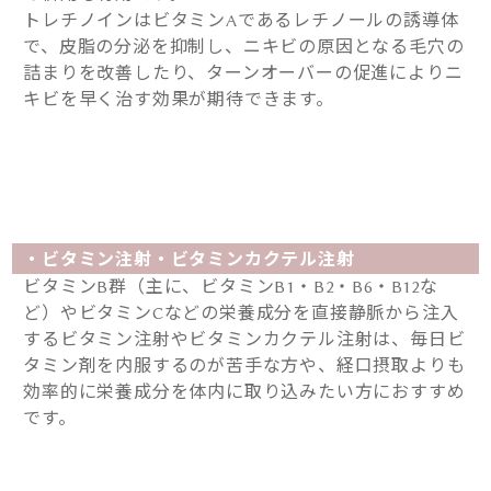
トレチノインはビタミンAであるレチノールの誘導体
で、皮脂の分泌を抑制し、ニキビの原因となる毛穴の
詰まりを改善したり、ターンオーバーの促進によりニ
キビを早く治す効果が期待できます。
・ビタミン注射・ビタミンカクテル注射
ビタミンB群（主に、ビタミンB1・B2・B6・B12な
ど）やビタミンCなどの栄養成分を直接静脈から注入
するビタミン注射やビタミンカクテル注射は、毎日ビ
タミン剤を内服するのが苦手な方や、経口摂取よりも
効率的に栄養成分を体内に取り込みたい方におすすめ
です。