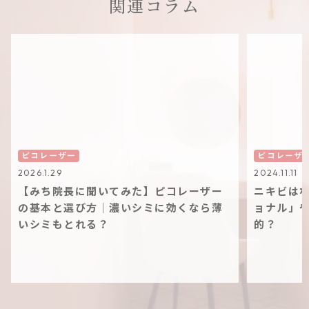
関連コラム
ピコレーザー
ピコレーザ
2026.1.29
2024.11.11
【みち院長に聞いてみた】ピコレーザー
ニキビは
の基本と選び方｜濃いシミに効くなら薄
ョナル」
いシミもとれる？
的？