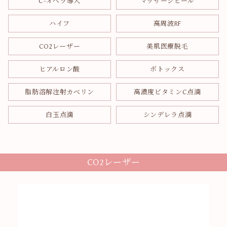
C-オペラ導入
マッサージピール
ハイフ
高周波RF
CO2レーザー
美肌医療脱毛
ヒアルロン酸
ボトックス
脂肪溶解注射カベリン
高濃度ビタミンC点滴
白玉点滴
シンデレラ点滴
CO2レーザー