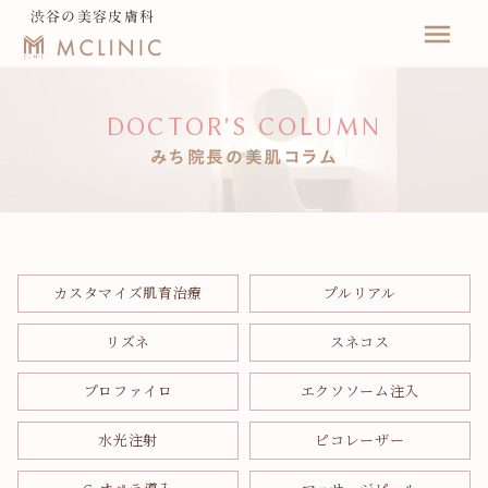
渋谷の美容皮膚科
menu
DOCTOR'S COLUMN
みち院長の美肌コラム
カスタマイズ肌育治療
プルリアル
リズネ
スネコス
プロファイロ
エクソソーム注入
水光注射
ピコレーザー