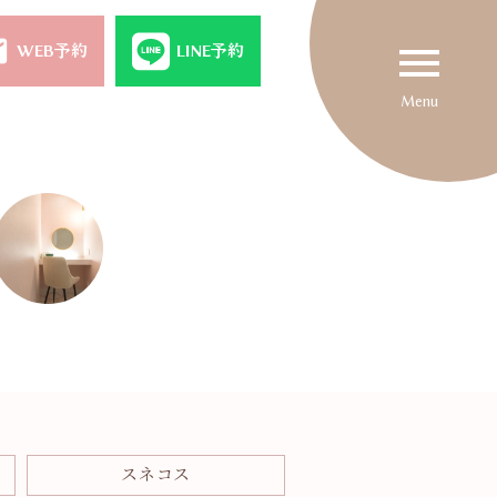
il
menu
WEB予約
LINE予約
Menu
スネコス