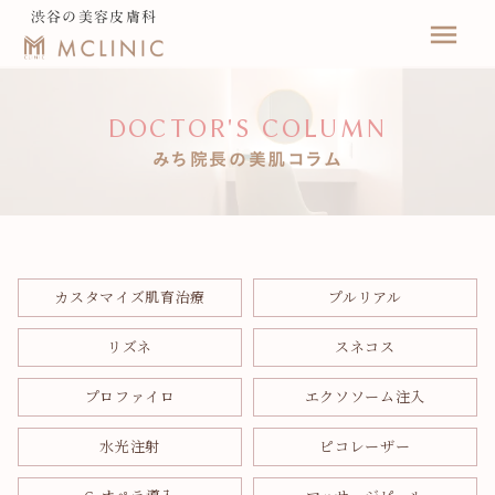
渋谷の美容皮膚科
menu
DOCTOR'S COLUMN
みち院長の美肌コラム
カスタマイズ肌育治療
プルリアル
リズネ
スネコス
プロファイロ
エクソソーム注入
水光注射
ピコレーザー