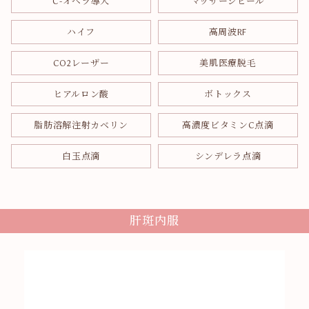
C-オペラ導入
マッサージピール
ハイフ
高周波RF
CO2レーザー
美肌医療脱毛
ヒアルロン酸
ボトックス
脂肪溶解注射カベリン
高濃度ビタミンC点滴
白玉点滴
シンデレラ点滴
肝斑内服