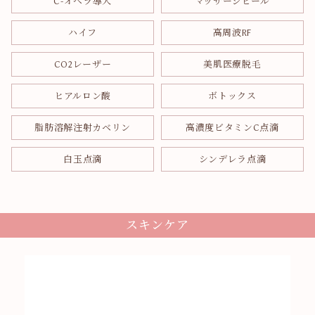
C-オペラ導入
マッサージピール
ハイフ
高周波RF
CO2レーザー
美肌医療脱毛
ヒアルロン酸
ボトックス
脂肪溶解注射カベリン
高濃度ビタミンC点滴
白玉点滴
シンデレラ点滴
スキンケア