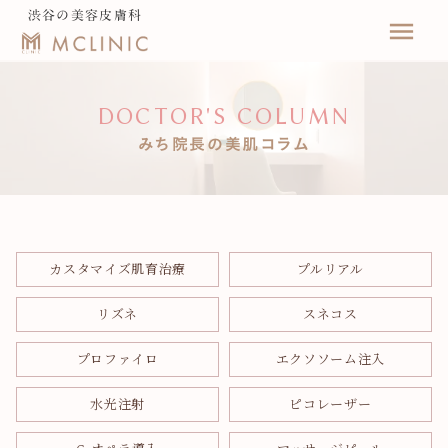
渋谷の美容皮膚科
menu
DOCTOR'S COLUMN
みち院長の美肌コラム
カスタマイズ肌育治療
プルリアル
リズネ
スネコス
プロファイロ
エクソソーム注入
水光注射
ピコレーザー